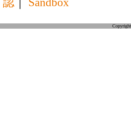
認
｜
Sandbox
Copyright