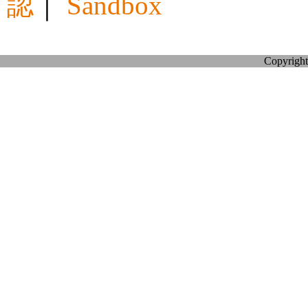
認
｜
Sandbox
Copyright