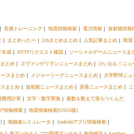
｜
音感トレーニング
｜
地震情報検索
｜
電力情報
｜
放射能情報
タ
｜
まとめったー
｜
2chまとめまとめ
｜
人気記事まとめ
｜
暗算
ド生成
｜
HTTPリクエスト確認
｜
ソーシャルゲームニュースま
スまとめ
｜
ヱヴァンゲリヲンニュースまとめ
｜
けいおん！ニュ
ュースまとめ
｜
メジャーリーグニュースまとめ
｜
大学野球ニュ
ースまとめ
｜
放射能ニュースまとめ
｜
原発ニュースまとめ
｜
ニ
期費用計算
｜
文字・数字変換
｜
素数を数えて落ちつくんだ
ア情報検索
｜
地震情報検索[USGS版]
]
｜
海賊魂シミュレータ
｜
Androidアプリ情報検索
｜
ナ
｜
車アンテナ
｜
プロ野球アンテナ
｜
海抜確認
｜
Sandbox