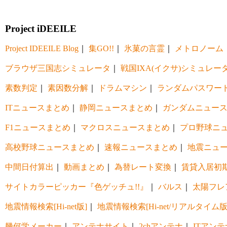
Project iDEEILE
Project IDEEILE Blog
｜
集GO!!
｜
氷菓の言霊
｜
メトロノーム
ブラウザ三国志シミュレータ
｜
戦国IXA(イクサ)シミュレー
素数判定
｜
素因数分解
｜
ドラムマシン
｜
ランダムパスワー
ITニュースまとめ
｜
静岡ニュースまとめ
｜
ガンダムニュー
F1ニュースまとめ
｜
マクロスニュースまとめ
｜
プロ野球ニ
高校野球ニュースまとめ
｜
速報ニュースまとめ
｜
地震ニュ
中間日付算出
｜
動画まとめ
｜
為替レート変換
｜
賃貸入居初
サイトカラーピッカー『色ゲッチュ!!』
｜
バルス
｜
太陽フレ
地震情報検索[Hi-net版]
｜
地震情報検索[Hi-net/リアルタイム版
幾何学メーカー
｜
アンテナサイト
｜
2chアンテナ
｜
ITアンテ