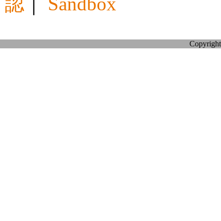
認
｜
Sandbox
Copyright