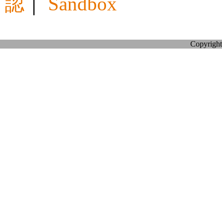
認
｜
Sandbox
Copyright