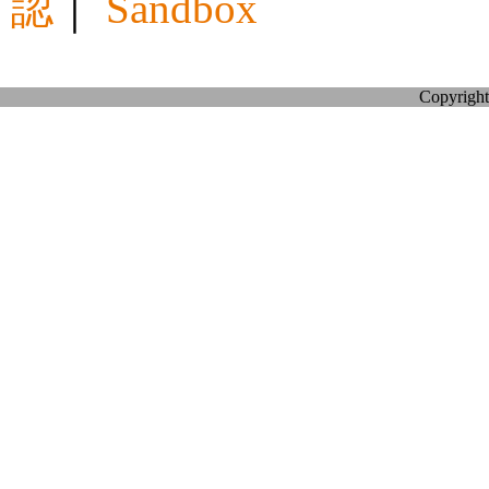
認
｜
Sandbox
Copyright