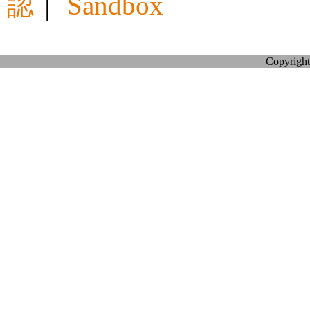
認
｜
Sandbox
Copyright