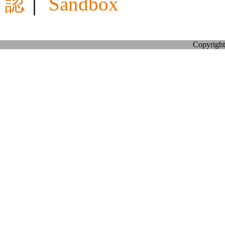
認
｜
Sandbox
Copyright